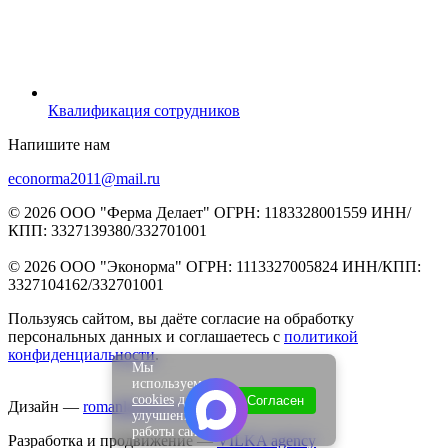
Квалификация сотрудников
Напишите нам
econorma2011@mail.ru
© 2026 ООО "Ферма Делает" ОГРН: 1183328001559 ИНН/
КПП: 3327139380/332701001
© 2026 ООО "Эконорма" ОГРН: 1113327005824 ИНН/КПП:
3327104162/332701001
Пользуясь сайтом, вы даёте согласие на обработку
персональных данных и соглашаетесь с
политикой
конфиденциальности
.
Мы
используем
cookies
для
Согласен
Дизайн —
romanlazarev.com
улучшения
работы сайта.
Разработка и продвижение —
VILKA agency