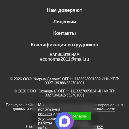
Нам доверяют
Лицензии
Контакты
Квалификация сотрудников
НАПИШИТЕ НАМ
econorma2011@mail.ru
© 2026 ООО "Ферма Делает" ОГРН: 1183328001559 ИНН/КПП:
3327139380/332701001
© 2026 ООО "Эконорма" ОГРН: 1113327005824 ИНН/КПП:
3327104162/332701001
Мы
Пользуясь сайтом, вы даёте согласие на обработку персональных
данных и соглашаетесь с
политикой конфиденциальности
.
используем
cookies
для
Согласен
улучшения
Дизайн —
romanlazarev.com
работы
Разработка и продвижение —
VILKA agency
сайта.